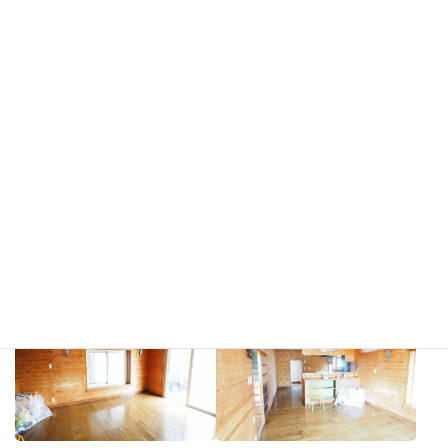
コンビニ：1.3Km
付帯物件
98.18㎡の古家付き（小屋として使用可）
利用登録してさらに詳細を知る
その他画像