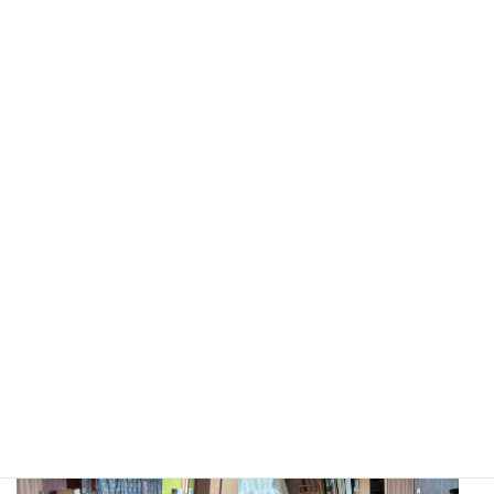
コンビニ：2.4Km

スーパー：2.6Km
特記事項
改修せずに入居可の物件ですが、古さがある
ため配管等に不具合が出る可能性がありま
す。

残置物の撤去は要相談となります。
利用登録してさらに詳細を知る
その他画像