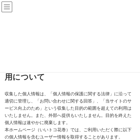
コ
ナ
ン
ビ
テ
ゲ
ン
ー
ツ
シ
へ
ョ
ス
ン
プライバシーポリシー
キ
に
ッ
移
プ
動
HOME
プライバシーポリシー
個人情報の取り扱いと情報資産の運
用について
収集した個人情報は、「個人情報の保護に関する法律」に沿って
適切に管理し、「お問い合わせに関する回答」、「当サイトのサ
ービス向上のため」という収集した目的の範囲を超えての利用は
いたしません。また、外部へ提供もいたしません。目的を終えた
個人情報は速やかに廃棄します。
本ホームページ（いいトコ花巻）では、ご利用いただく際に以下
の個人情報を含むユーザー情報を取得することがあります。