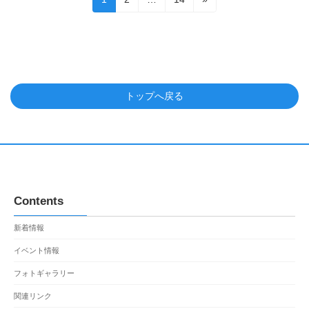
定
定
定
稿
ペ
ペ
ペ
の
ー
ー
ー
ジ
ジ
ジ
ペ
ー
トップへ戻る
ジ
送
り
Contents
新着情報
イベント情報
フォトギャラリー
関連リンク