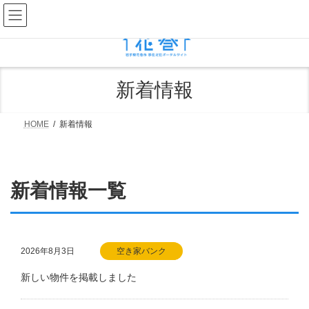
コ
ナ
ン
ビ
テ
ゲ
ン
ー
ツ
シ
へ
ョ
ス
ン
新着情報
キ
に
ッ
移
プ
動
HOME
新着情報
新着情報一覧
2026年8月3日
空き家バンク
新しい物件を掲載しました