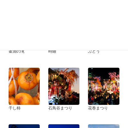
釜淵の滝
時鐘
ぶどう
干し柿
石鳥谷まつり
花巻まつり