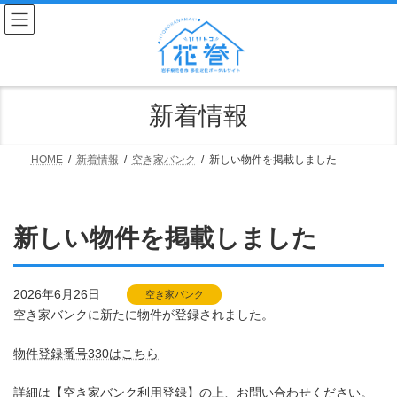
コ
ナ
ン
ビ
テ
ゲ
ン
ー
ツ
シ
へ
ョ
ス
ン
新着情報
キ
に
ッ
移
プ
動
HOME
新着情報
空き家バンク
新しい物件を掲載しました
新しい物件を掲載しました
2026年6月26日
空き家バンク
空き家バンクに新たに物件が登録されました。
物件登録番号330はこちら
詳細は【
空き家バンク利用登録
】の上、お問い合わせください。