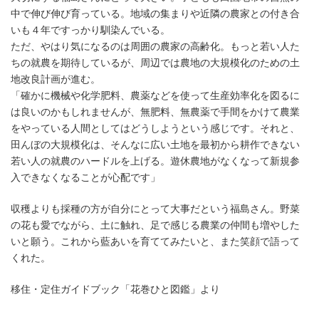
中で伸び伸び育っている。地域の集まりや近隣の農家との付き合
いも４年ですっかり馴染んでいる。
ただ、やはり気になるのは周囲の農家の高齢化。もっと若い人た
ちの就農を期待しているが、周辺では農地の大規模化のための土
地改良計画が進む。
「確かに機械や化学肥料、農薬などを使って生産効率化を図るに
は良いのかもしれませんが、無肥料、無農薬で手間をかけて農業
をやっている人間としてはどうしようという感じです。それと、
田んぼの大規模化は、そんなに広い土地を最初から耕作できない
若い人の就農のハードルを上げる。遊休農地がなくなって新規参
入できなくなることが心配です」
収穫よりも採種の方が自分にとって大事だという福島さん。野菜
の花も愛でながら、土に触れ、足で感じる農業の仲間も増やした
いと願う。これから藍あいを育ててみたいと、また笑顔で語って
くれた。
移住・定住ガイドブック「花巻ひと図鑑」より