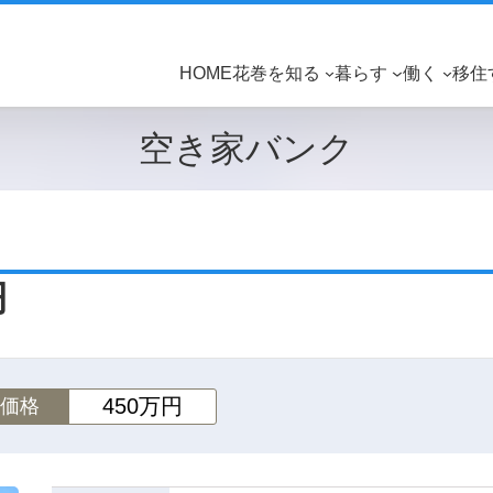
HOME
花巻を知る
暮らす
働く
移住
空き家バンク
円
450万円
価格