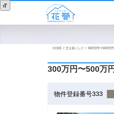
コ
ナ
Toggle Font size
ン
ビ
テ
ゲ
ン
ー
ツ
シ
へ
ョ
ス
ン
キ
に
ッ
移
HOME
空き家バンク
300万円〜500万円
プ
動
300万円〜500万
333
物件登録番号