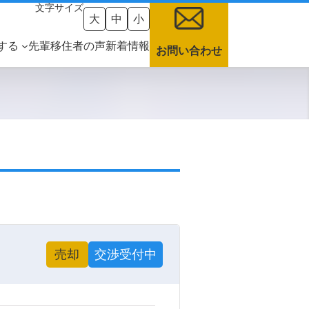
文字サイズ
大
中
小
グ
する
先輩移住者の声
新着情報
お問い合わせ
ル
ー
プ
リ
ン
ク
売却
交渉受付中