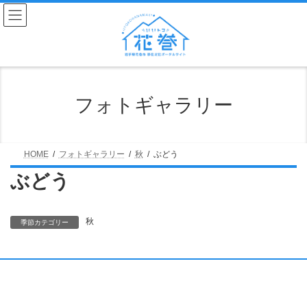
コ
ナ
ン
ビ
テ
ゲ
ン
ー
ツ
シ
へ
ョ
ス
ン
キ
に
フォトギャラリー
ッ
移
プ
動
HOME
フォトギャラリー
秋
ぶどう
ぶどう
秋
季節カテゴリー